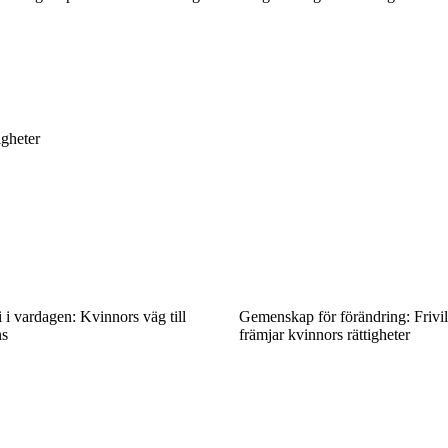
igheter
i vardagen: Kvinnors väg till
Gemenskap för förändring: Frivill
ns
främjar kvinnors rättigheter