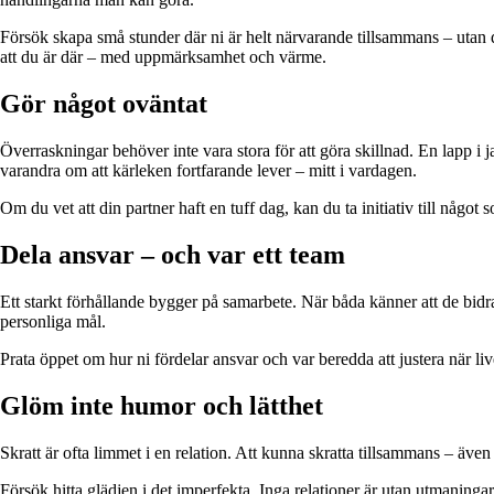
Försök skapa små stunder där ni är helt närvarande tillsammans – utan d
att du är där – med uppmärksamhet och värme.
Gör något oväntat
Överraskningar behöver inte vara stora för att göra skillnad. En lapp i 
varandra om att kärleken fortfarande lever – mitt i vardagen.
Om du vet att din partner haft en tuff dag, kan du ta initiativ till någo
Dela ansvar – och var ett team
Ett starkt förhållande bygger på samarbete. När båda känner att de bidrar 
personliga mål.
Prata öppet om hur ni fördelar ansvar och var beredda att justera när live
Glöm inte humor och lätthet
Skratt är ofta limmet i en relation. Att kunna skratta tillsammans – även
Försök hitta glädjen i det imperfekta. Inga relationer är utan utmaning