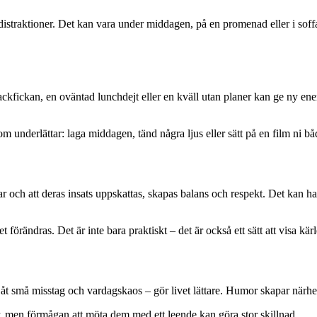
istraktioner. Det kan vara under middagen, på en promenad eller i soffa
jackfickan, en oväntad lunchdejt eller en kväll utan planer kan ge ny ene
t som underlättar: laga middagen, tänd några ljus eller sätt på en film ni
och att deras insats uppskattas, skapas balans och respekt. Det kan handla
t förändras. Det är inte bara praktiskt – det är också ett sätt att visa kä
 åt små misstag och vardagskaos – gör livet lättare. Humor skapar närhet 
ar, men förmågan att möta dem med ett leende kan göra stor skillnad.