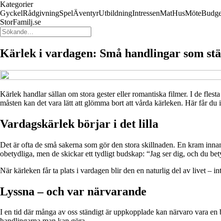
Kategorier
Gyckel
Rådgivning
Spel
Äventyr
Utbildning
Intressen
Mat
Hus
Möte
Budge
StorFamilj.se
Kärlek i vardagen: Små handlingar som stä
Kärlek handlar sällan om stora gester eller romantiska filmer. I de fles
måsten kan det vara lätt att glömma bort att vårda kärleken. Här får du 
Vardagskärlek börjar i det lilla
Det är ofta de små sakerna som gör den stora skillnaden. En kram inna
obetydliga, men de skickar ett tydligt budskap: “Jag ser dig, och du be
När kärleken får ta plats i vardagen blir den en naturlig del av livet – in
Lyssna – och var närvarande
I en tid där många av oss ständigt är uppkopplade kan närvaro vara en br
handlingarna man kan göra.