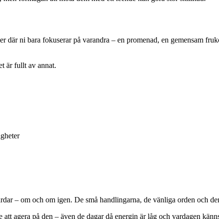
r där ni bara fokuserar på varandra – en promenad, en gemensam frukost
t är fullt av annat.
igheter
årdar – om och om igen. De små handlingarna, de vänliga orden och den 
are att agera på den – även de dagar då energin är låg och vardagen kän