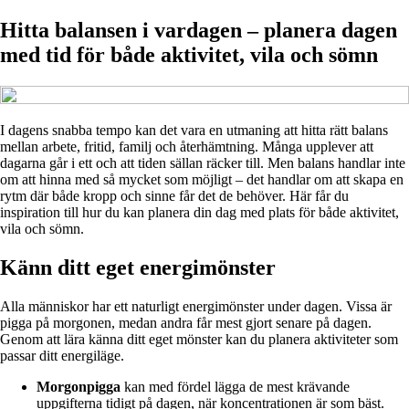
Hitta balansen i vardagen – planera dagen
med tid för både aktivitet, vila och sömn
I dagens snabba tempo kan det vara en utmaning att hitta rätt balans
mellan arbete, fritid, familj och återhämtning. Många upplever att
dagarna går i ett och att tiden sällan räcker till. Men balans handlar inte
om att hinna med så mycket som möjligt – det handlar om att skapa en
rytm där både kropp och sinne får det de behöver. Här får du
inspiration till hur du kan planera din dag med plats för både aktivitet,
vila och sömn.
Känn ditt eget energimönster
Alla människor har ett naturligt energimönster under dagen. Vissa är
pigga på morgonen, medan andra får mest gjort senare på dagen.
Genom att lära känna ditt eget mönster kan du planera aktiviteter som
passar ditt energiläge.
Morgonpigga
kan med fördel lägga de mest krävande
uppgifterna tidigt på dagen, när koncentrationen är som bäst.