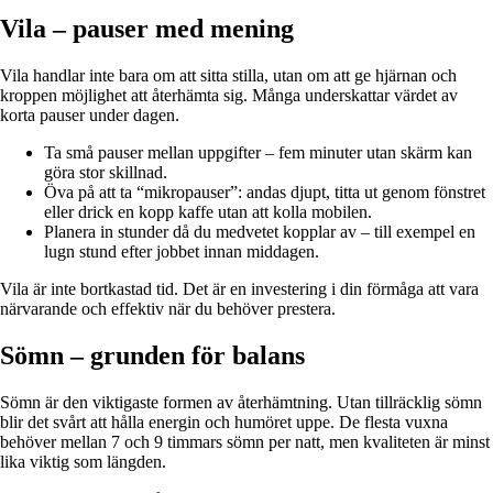
Vila – pauser med mening
Vila handlar inte bara om att sitta stilla, utan om att ge hjärnan och
kroppen möjlighet att återhämta sig. Många underskattar värdet av
korta pauser under dagen.
Ta små pauser mellan uppgifter – fem minuter utan skärm kan
göra stor skillnad.
Öva på att ta “mikropauser”: andas djupt, titta ut genom fönstret
eller drick en kopp kaffe utan att kolla mobilen.
Planera in stunder då du medvetet kopplar av – till exempel en
lugn stund efter jobbet innan middagen.
Vila är inte bortkastad tid. Det är en investering i din förmåga att vara
närvarande och effektiv när du behöver prestera.
Sömn – grunden för balans
Sömn är den viktigaste formen av återhämtning. Utan tillräcklig sömn
blir det svårt att hålla energin och humöret uppe. De flesta vuxna
behöver mellan 7 och 9 timmars sömn per natt, men kvaliteten är minst
lika viktig som längden.