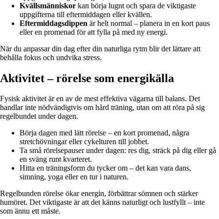
Kvällsmänniskor
kan börja lugnt och spara de viktigaste
uppgifterna till eftermiddagen eller kvällen.
Eftermiddagsdippen
är helt normal – planera in en kort paus
eller en promenad för att fylla på med ny energi.
När du anpassar din dag efter din naturliga rytm blir det lättare att
behålla fokus och undvika stress.
Aktivitet – rörelse som energikälla
Fysisk aktivitet är en av de mest effektiva vägarna till balans. Det
handlar inte nödvändigtvis om hård träning, utan om att röra på sig
regelbundet under dagen.
Börja dagen med lätt rörelse – en kort promenad, några
stretchövningar eller cykelturen till jobbet.
Ta små rörelsepauser under dagen: res dig, sträck på dig eller gå
en sväng runt kvarteret.
Hitta en träningsform du tycker om – det kan vara dans,
simning, yoga eller en tur i naturen.
Regelbunden rörelse ökar energin, förbättrar sömnen och stärker
humöret. Det viktigaste är att det känns naturligt och lustfyllt – inte
som ännu ett måste.