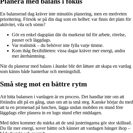
Planera med balans i fokus
En balanserad dag kräver inte minutiös planering, men en medveten
prioritering. Försök se på din dag som en helhet: var finns det plats för
aktivitet, vila och sömn?
Gör en enkel dagsplan där du markerar tid för arbete, rörelse,
pauser och läggdags.
Var realistisk – du behöver inte fylla varje timme.
Kom ihåg flexibiliteten: vissa dagar kräver mer energi, andra
mer återhämtning.
När du planerar med balans i åtanke blir det lättare att skapa en vardag
som känns både hanterbar och meningsfull.
Små steg mot en bättre rytm
Att hitta balansen i vardagen är en process. Det handlar inte om att
förändra allt på en gång, utan om att ta små steg. Kanske börjar du med
att ta en promenad på lunchen, lägga undan mobilen en stund före
läggdags eller planera in en lugn stund efter middagen.
Med tiden kommer du märka att de små justeringarna gör stor skillnad.
Du får mer energi, sover bättre och känner att vardagen hänger ihop –