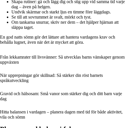
Skapa rutiner: gå och lägg dig och stig upp vid samma tid varje
dag – även på helgen.
Undvik skärmar och starkt ljus en timme före läggdags.
Se till att sovrummet är svalt, mörkt och tyst.
Om tankarna snurrar, skriv ner dem – det hjälper hjärnan att
släppa taget.
En god natts sömn gör det lättare att hantera vardagens krav och
behålla lugnet, även när det är mycket att göra.
Från lekkamrater till livsvänner: Så utvecklas barns vänskaper genom
uppväxten
När upprepningar gör skillnad: Så stärker din röst barnets
språkutveckling
Gravid och hälsosam: Små vanor som stärker dig och ditt barn varje
dag
Hitta balansen i vardagen – planera dagen med tid för både aktivitet,
vila och sömn