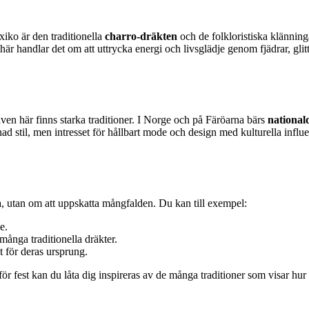
xiko är den traditionella
charro-dräkten
och de folkloristiska klänninga
 här handlar det om att uttrycka energi och livsglädje genom fjädrar, glit
en här finns starka traditioner. I Norge och på Färöarna bärs
national
onad stil, men intresset för hållbart mode och design med kulturella infl
ra, utan om att uppskatta mångfalden. Du kan till exempel:
e.
många traditionella dräkter.
t för deras ursprung.
g för fest kan du låta dig inspireras av de många traditioner som visar hu