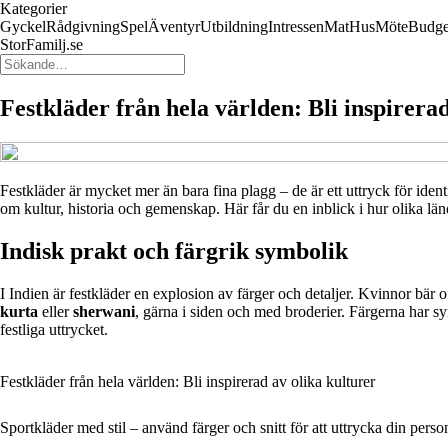
Kategorier
Gyckel
Rådgivning
Spel
Äventyr
Utbildning
Intressen
Mat
Hus
Möte
Budge
StorFamilj.se
Festkläder från hela världen: Bli inspirerad
Festkläder är mycket mer än bara fina plagg – de är ett uttryck för ident
om kultur, historia och gemenskap. Här får du en inblick i hur olika lände
Indisk prakt och färgrik symbolik
I Indien är festkläder en explosion av färger och detaljer. Kvinnor bär 
kurta
eller
sherwani
, gärna i siden och med broderier. Färgerna har sy
festliga uttrycket.
Festkläder från hela världen: Bli inspirerad av olika kulturer
Sportkläder med stil – använd färger och snitt för att uttrycka din perso