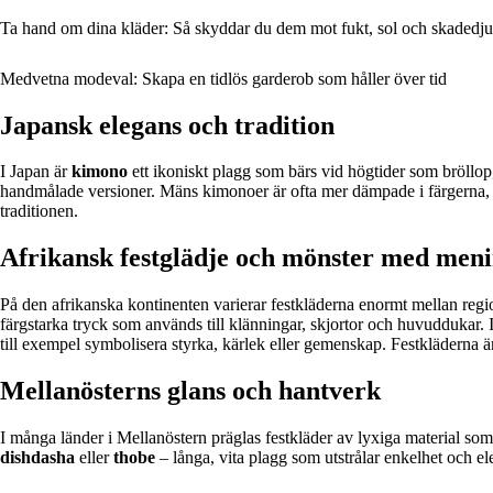
Ta hand om dina kläder: Så skyddar du dem mot fukt, sol och skadedju
Medvetna modeval: Skapa en tidlös garderob som håller över tid
Japansk elegans och tradition
I Japan är
kimono
ett ikoniskt plagg som bärs vid högtider som bröllop,
handmålade versioner. Mäns kimonoer är ofta mer dämpade i färgerna, m
traditionen.
Afrikansk festglädje och mönster med men
På den afrikanska kontinenten varierar festkläderna enormt mellan regi
färgstarka tryck som används till klänningar, skjortor och huvuddukar. 
till exempel symbolisera styrka, kärlek eller gemenskap. Festkläderna är i
Mellanösterns glans och hantverk
I många länder i Mellanöstern präglas festkläder av lyxiga material som
dishdasha
eller
thobe
– långa, vita plagg som utstrålar enkelhet och el