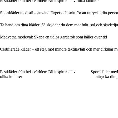
Festkläder från hela världen: Bli inspirerad av olika kulturer
Sportkläder med stil – använd färger och snitt för att uttrycka din perso
Ta hand om dina kläder: Så skyddar du dem mot fukt, sol och skadedju
Medvetna modeval: Skapa en tidlös garderob som håller över tid
Certifierade kläder – ett steg mot mindre textilavfall och mer cirkulär 
Festkläder från hela världen: Bli inspirerad av
Sportkläder med 
olika kulturer
att uttrycka din 