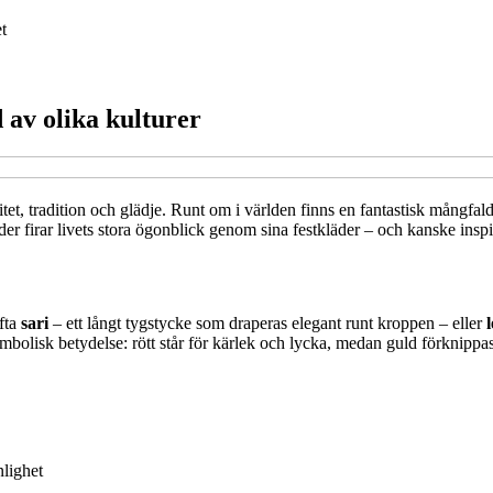
t
 av olika kulturer
itet, tradition och glädje. Runt om i världen finns en fantastisk mångfal
r firar livets stora ögonblick genom sina festkläder – och kanske inspirat
ofta
sari
– ett långt tygstycke som draperas elegant runt kroppen – eller
mbolisk betydelse: rött står för kärlek och lycka, medan guld förknippa
nlighet