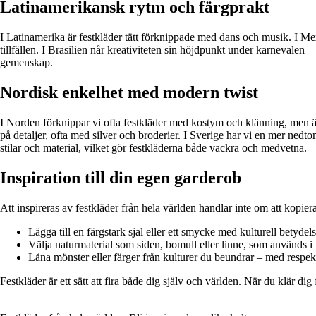
Latinamerikansk rytm och färgprakt
I Latinamerika är festkläder tätt förknippade med dans och musik. I Me
tillfällen. I Brasilien når kreativiteten sin höjdpunkt under karnevalen –
gemenskap.
Nordisk enkelhet med modern twist
I Norden förknippar vi ofta festkläder med kostym och klänning, men äv
på detaljer, ofta med silver och broderier. I Sverige har vi en mer nedt
stilar och material, vilket gör festkläderna både vackra och medvetna.
Inspiration till din egen garderob
Att inspireras av festkläder från hela världen handlar inte om att kopie
Lägga till en färgstark sjal eller ett smycke med kulturell betydels
Välja naturmaterial som siden, bomull eller linne, som används i 
Låna mönster eller färger från kulturer du beundrar – med respek
Festkläder är ett sätt att fira både dig själv och världen. När du klär di