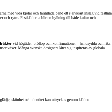
rna med vida kjolar och färgglada band ett självklart inslag vid festliga
ter och rytm. Festkläderna blir en hyllning till både kultur och
dräkter
vid högtider, bröllop och konfirmationer – handsydda och rika
uenser växer. Många svenska designers låter sig inspireras av globala
r glädje, skönhet och identitet kan uttryckas genom kläder.