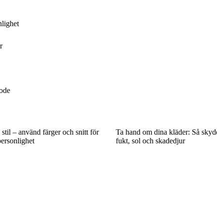
nlighet
r
mode
stil – använd färger och snitt för
Ta hand om dina kläder: Så sky
personlighet
fukt, sol och skadedjur