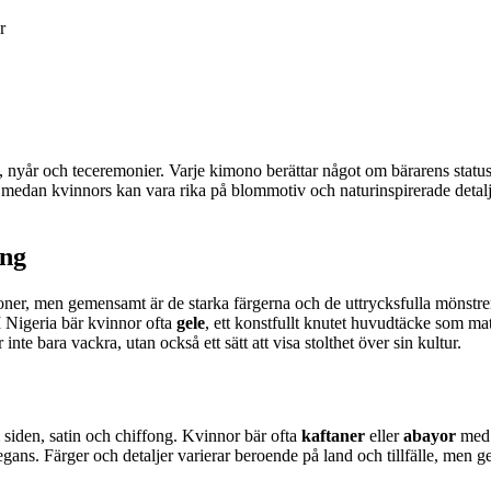
r
 nyår och teceremonier. Varje kimono berättar något om bärarens status, 
edan kvinnors kan vara rika på blommotiv och naturinspirerade detaljer
ing
oner, men gemensamt är de starka färgerna och de uttrycksfulla mönstre
I Nigeria bär kvinnor ofta
gele
, ett konstfullt knutet huvudtäcke som ma
nte bara vackra, utan också ett sätt att visa stolthet över sin kultur.
 siden, satin och chiffong. Kvinnor bär ofta
kaftaner
eller
abayor
med 
egans. Färger och detaljer varierar beroende på land och tillfälle, men g