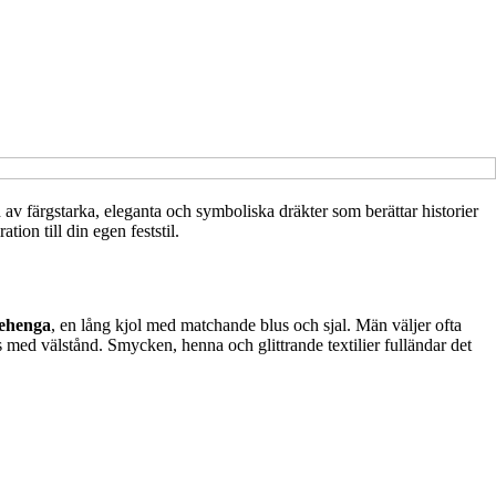
d av färgstarka, eleganta och symboliska dräkter som berättar historier
ion till din egen feststil.
lehenga
, en lång kjol med matchande blus och sjal. Män väljer ofta
s med välstånd. Smycken, henna och glittrande textilier fulländar det