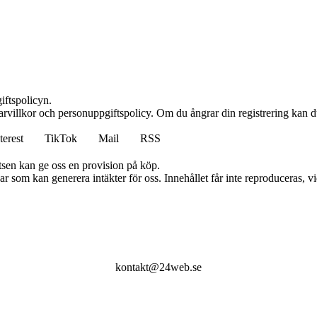
iftspolicyn.
rvillkor och personuppgiftspolicy. Om du ångrar din registrering kan du
terest
TikTok
Mail
RSS
atsen kan ge oss en provision på köp.
 som kan generera intäkter för oss. Innehållet får inte reproduceras, vid
kontakt@24web.se