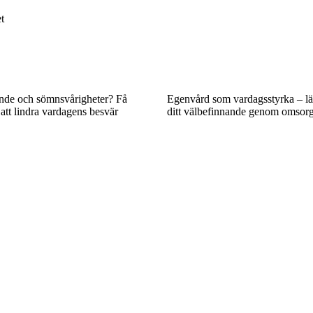
t
ende och sömnsvårigheter? Få
Egenvård som vardagsstyrka – lär
 att lindra vardagens besvär
ditt välbefinnande genom omsorg