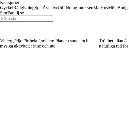
Kategorier
Gyckel
Rådgivning
Spel
Äventyr
Utbildning
Intressen
Mat
Hus
Möte
Budge
StorFamilj.se
Vinterglädje för hela familjen: Planera sunda och
Trötthet, illamå
mysiga aktiviteter inne och ute
naturliga råd för